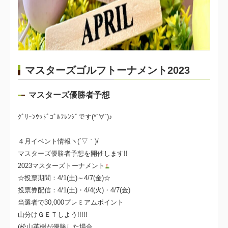
マスターズゴルフトーナメント2023
マスターズ優勝者予想
ｸﾞﾘｰﾝｳｯﾄﾞｺﾞﾙﾌﾚﾝｼﾞです(*´∀`)♪
４月イベント情報ヽ(´▽｀)/
マスターズ優勝者予想を開催します!!
2023マスターズトーナメント
☆投票期間：4/1(土)～4/7(金)☆
投票券配信：4/1(土)・4/4(火)・4/7(金)
当選者で30,000プレミアムポイント
山分けＧＥＴしよう!!!!!
(松山英樹が優勝した場合、