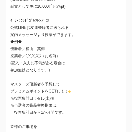
副賞として更に10,000ﾌﾟﾚﾐｱﾑpt)
ｸﾞﾘｰﾝｳｯﾄﾞｺﾞﾙﾌﾚﾝｼﾞの
公式LINEお友達登録者に送られる
案内メッセージより投票ができます。
◆例◆
優勝者／松山 英樹
投票者／◯◯◯◯（お名前）
(記入・入力に不備がある場合は、
参加無効となります。)
マスターズ優勝者を予想して
プレミアムポイントをGETしよう
※投票集計日：4/15(土)頃
※当選者の賞品交換期限は、
投票集計日から1か月間です。
皆様のご来場を