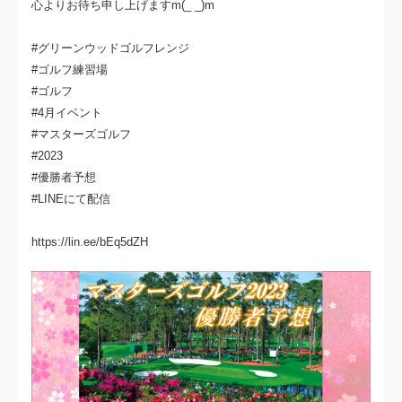
心よりお待ち申し上げますm(_ _)m
#グリーンウッドゴルフレンジ
#ゴルフ練習場
#ゴルフ
#4月イベント
#マスターズゴルフ
#2023
#優勝者予想
#LINEにて配信
https://lin.ee/bEq5dZH