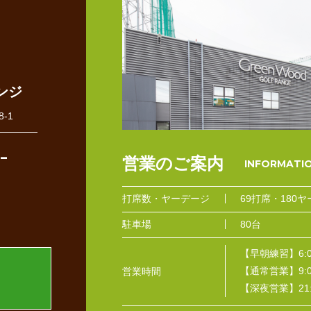
ンジ
-1
-
営業のご案内
打席数・
ヤーデージ
69打席・180ヤ
駐車場
80台
【早朝練習】6:0
【通常営業】9:00
営業時間
【深夜営業】21:0