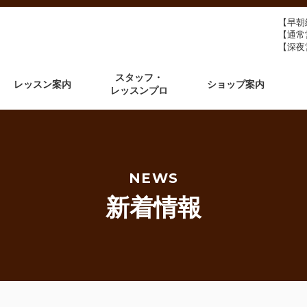
【早朝練
【通常営
【深夜営
スタッフ・
レッスン案内
ショップ案内
レッスンプロ
NEWS
新着情報